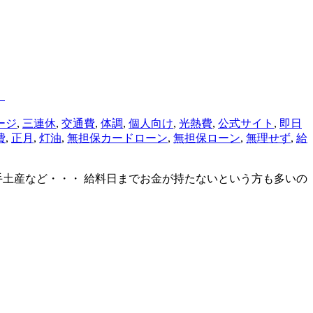
！
ージ
,
三連休
,
交通費
,
体調
,
個人向け
,
光熱費
,
公式サイト
,
即日
費
,
正月
,
灯油
,
無担保カードローン
,
無担保ローン
,
無理せず
,
給
手土産など・・・ 給料日までお金が持たないという方も多いの