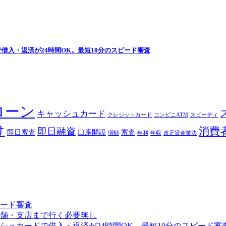
入・返済が24時間OK。最短10分のスピード審査
ローン
キャッシュカード
クレジットカード
コンビニATM
スピーディ
け
消費
即日融資
即日審査
口座開設
審査
増額
年利
年収
改正貸金業法
ード審査
店舗・支店まで行く必要無し
ュカードで借入・返済が24時間OK。最短10分のスピード審