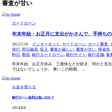
審査が甘い
カードローン
年末年始・お正月に支出がかさんで、手持ちの
2012/1/10
インターネット
,
カードローン
,
カード審査
,
発行
,
即日融資
,
収入
,
審査が厳しい
,
審査が甘い
,
帰省先
,
料日
,
郵送
,
銀行カードローン
,
銀行サイト
,
銀行店舗
,
食
年末年始、お正月休み、三連休などが続き、何かと支出
ではないでしょうか。 寒いこの時期、 ...
お金を借りる
銀行ローン金利は低いのか？
2014/6/6