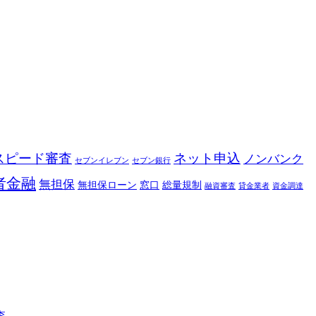
スピード審査
ネット申込
ノンバンク
セブンイレブン
セブン銀行
者金融
無担保
無担保ローン
窓口
総量規制
融資審査
貸金業者
資金調達
査