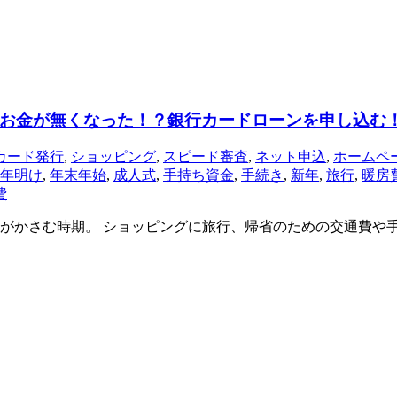
お金が無くなった！？銀行カードローンを申し込む
カード発行
,
ショッピング
,
スピード審査
,
ネット申込
,
ホームペ
年明け
,
年末年始
,
成人式
,
手持ち資金
,
手続き
,
新年
,
旅行
,
暖房
費
がかさむ時期。 ショッピングに旅行、帰省のための交通費や