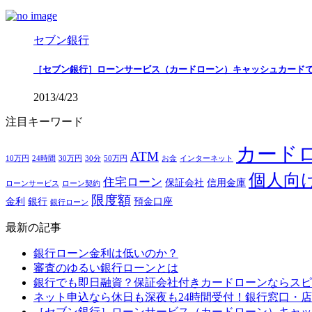
セブン銀行
［セブン銀行］ローンサービス（カードローン）キャッシュカードで借
2013/4/23
注目キーワード
カード
ATM
10万円
24時間
30万円
30分
50万円
お金
インターネット
個人向
住宅ローン
保証会社
信用金庫
ローンサービス
ローン契約
限度額
金利
銀行
預金口座
銀行ローン
最新の記事
銀行ローン金利は低いのか？
審査のゆるい銀行ローンとは
銀行でも即日融資？保証会社付きカードローンならスピ
ネット申込なら休日も深夜も24時間受付！銀行窓口・
［セブン銀行］ローンサービス（カードローン）キャッシ